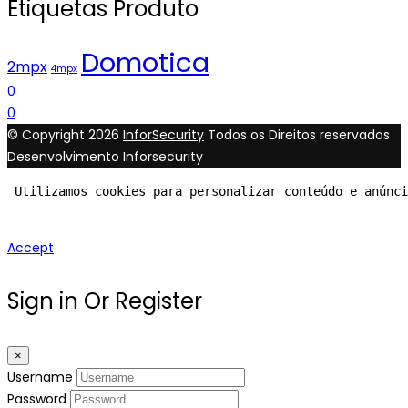
Etiquetas Produto
Domotica
2mpx
4mpx
0
0
© Copyright 2026
InforSecurity
Todos os Direitos reservados
Desenvolvimento Inforsecurity
 Utilizamos cookies para personalizar conteúdo e anúnc
Accept
Sign in Or Register
×
Username
Password